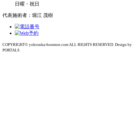
日曜・祝日
代表施術者：堀江 茂樹
COPYRIGHT© yokosuka-houmon.com ALL RIGHTS RESERVED. Design by
PORTALS