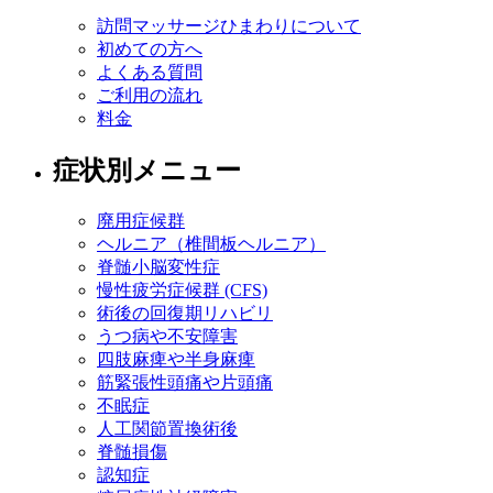
訪問マッサージひまわりについて
初めての方へ
よくある質問
ご利用の流れ
料金
症状別メニュー
廃用症候群
ヘルニア（椎間板ヘルニア）
脊髄小脳変性症
慢性疲労症候群 (CFS)
術後の回復期リハビリ
うつ病や不安障害
四肢麻痺や半身麻痺
筋緊張性頭痛や片頭痛
不眠症
人工関節置換術後
脊髄損傷
認知症