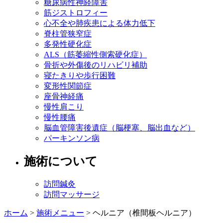
糖尿病性神経障害
筋ジストロフィー
心不全や肺疾患による体力低下
脊柱管狭窄症
多発性硬化症
ALS（筋萎縮性側索硬化症）
骨折や外傷後のリハビリ補助
寝たきりや歩行困難
変形性関節症
座骨神経痛
慢性肩こり
慢性腰痛
脳血管障害後遺症（脳梗塞、脳出血など）
パーキンソン病
施術について
訪問鍼灸
訪問マッサージ
ホーム
>
施術メニュー
>
ヘルニア（椎間板ヘルニア）